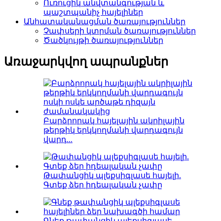
Ուռուցիկ անվտանգության և
պաշտպանիչ հայելիներ
Անհատականացման ծառայություններ
Չափսերի կտրման ծառայություններ
Ծածկույթի ծառայություններ
Առաջարկվող ապրանքներ
Բարձրորակ հայելային ակրիլային
թերթիկ երկկողմանի վարդագույն
վարդ...
Թափանցիկ պլեքսիգլասե հայելի.
Գտեք ձեր իդեալական չափը
Գնեք թափանցիկ պլեքսիգլասե