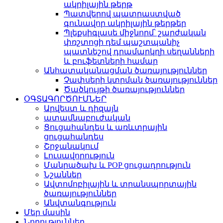
ակրիլային թերթ
Պատվերով պատրաստված
գունավոր ակրիլային թերթեր
Պլեքսիգլասե միջնորմ՝ շարժական
փռշտոցի դեմ պաշտպանիչ
պատնեշով դրամարկղի սեղանների
և բուֆետների համար
Անհատականացման ծառայություններ
Չափսերի կտրման ծառայություններ
Ծածկույթի ծառայություններ
ՕԳՏԱԳՈՐԾՈՒՄՆԵՐ
Արվեստ և դիզայն
ատամնաբուժական
Ցուցահանդես և առևտրային
ցուցահանդես
Շրջանակում
Լուսավորություն
Մանրածախ և POP ցուցադրություն
Նշաններ
Ավտոմոբիլային և տրանսպորտային
ծառայություններ
Անվտանգություն
Մեր մասին
Նորություններ