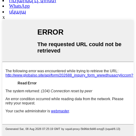
Ուղարկել էլ. փոստ
WhatsApp
սկայպ
x